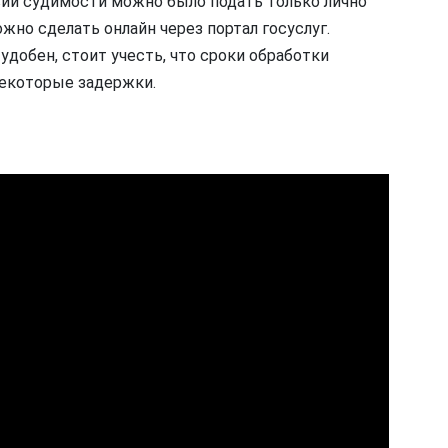
вии судимости можно было подать только лично
жно сделать онлайн через портал госуслуг.
 удобен, стоит учесть, что сроки обработки
некоторые задержки.