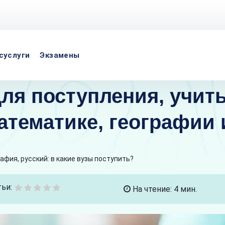
суслуги
Экзамены
для поступления, учит
атематике, географии 
афия, русский: в какие вузы поступить?
ьи:
На чтение: 4 мин.